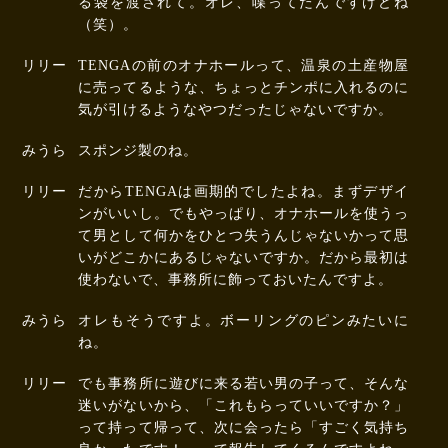
る袋を渡されて。オレ、喋ってたんですけどね
（笑）。
リリー
TENGAの前のオナホールって、温泉の土産物屋
に売ってるような、ちょっとチンポに入れるのに
気が引けるようなやつだったじゃないですか。
みうら
スポンジ製のね。
リリー
だからTENGAは画期的でしたよね。まずデザイ
ンがいいし。でもやっぱり、オナホールを使うっ
て男として何かをひとつ失うんじゃないかって思
いがどこかにあるじゃないですか。だから最初は
使わないで、事務所に飾っておいたんですよ。
みうら
オレもそうですよ。ボーリングのピンみたいに
ね。
リリー
でも事務所に遊びに来る若い男の子って、そんな
迷いがないから、「これもらっていいですか？」
って持って帰って、次に会ったら「すごく気持ち