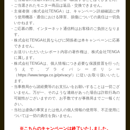
・ご当選されたモニター商品は返品・交換できません。
・主催者側（株式会社TENGA）は、キャンペーン詳細確認に伴
う使用機器・通信における障害、損傷についての責任は一切負
いかねます。
・ご応募の際、インターネット通信料はお客様のご負担となりま
す。
・株式会社TENGA社員ならびに関係者は本キャンペーンに応募
できません。
・お送りいただいたレポート内容の著作権は、株式会社TENGA
に属します。
・株式会社TENGAは、個人情報につき必要な保護措置を行った
うえで、プライバシーポリシー
（
https://www.tenga.co.jp/privacy/
）に従いお取り扱いいたし
ます。
・当事務局から諸経費等のお支払いをお願いすることは一切ござ
いません。万が一、そのような連絡があった場合は詐欺行為の
可能性がございますので、お手数ですが事務局までご一報くだ
さい。
・当社は虚偽の事実または他人の個人情報の使用等、不正使用に
ついては一切の責任を負いません。
※こちらのキャンペーンは終了いたしました。