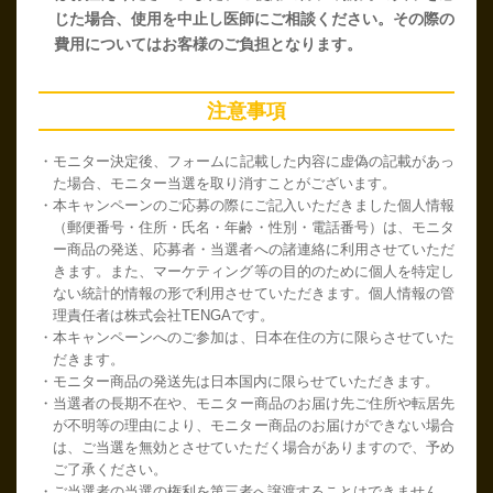
じた場合、使用を中止し医師にご相談ください。その際の
費用についてはお客様のご負担となります。
注意事項
・モニター決定後、フォームに記載した内容に虚偽の記載があっ
た場合、モニター当選を取り消すことがございます。
・本キャンペーンのご応募の際にご記入いただきました個人情報
（郵便番号・住所・氏名・年齢・性別・電話番号）は、モニタ
ー商品の発送、応募者・当選者への諸連絡に利用させていただ
きます。また、マーケティング等の目的のために個人を特定し
ない統計的情報の形で利用させていただきます。個人情報の管
理責任者は株式会社TENGAです。
・本キャンペーンへのご参加は、日本在住の方に限らさせていた
だきます。
・モニター商品の発送先は日本国内に限らせていただきます。
・当選者の長期不在や、モニター商品のお届け先ご住所や転居先
が不明等の理由により、モニター商品のお届けができない場合
は、ご当選を無効とさせていただく場合がありますので、予め
ご了承ください。
・ご当選者の当選の権利を第三者へ譲渡することはできません。