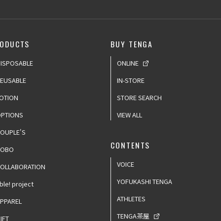
ODUCTS
BUY TENGA
ISPOSABLE
ONLINE
EUSABLE
IN-STORE
OTION
STORE SEARCH
PTIONS
VIEW ALL
OUPLE'S
CONTENTS
ROBO
VOICE
OLLABORATION
YOFUKASHI TENGA
ble! project
ATHLETES
PPAREL
TENGA茶屋
IFT