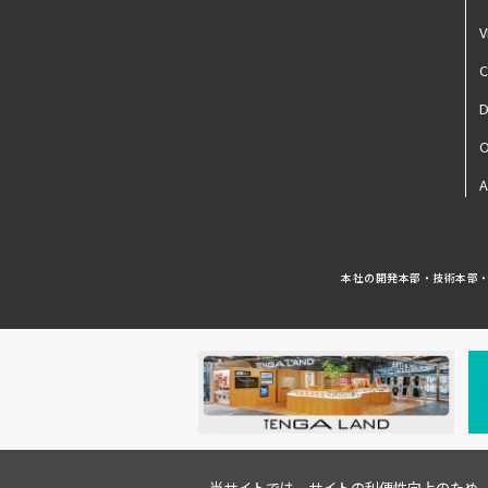
V
D
A
本社の開発本部・技術本部・