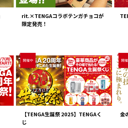
」
rit.×TENGAコラボテンガチョコが
TE
限定発売！
【TENGA生誕祭 2025】TENGAく
金
じ