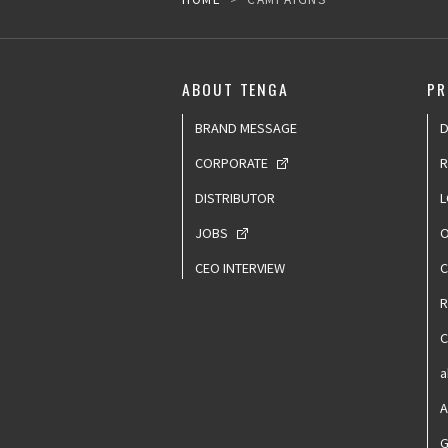
ABOUT TENGA
PR
BRAND MESSAGE
D
CORPORATE
R
DISTRIBUTOR
L
JOBS
O
CEO INTERVIEW
C
C
a
A
G