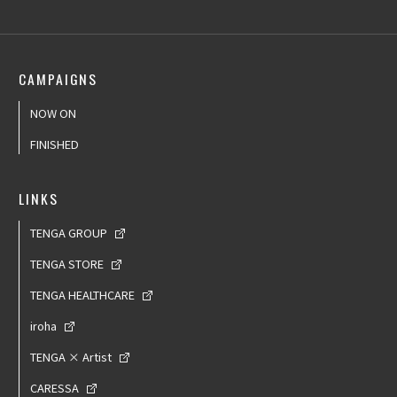
CAMPAIGNS
NOW ON
FINISHED
LINKS
TENGA GROUP
TENGA STORE
TENGA HEALTHCARE
iroha
TENGA × Artist
CARESSA