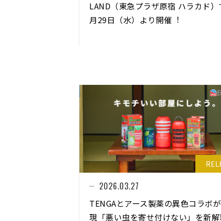
LAND（東急プラザ原宿 ハラカド）
⽉29⽇（⽔）より開催︕
REL
2026.03.27
TENGAとアース製薬の異色コラボ
現「悪い虫を寄せ付けない」を新解