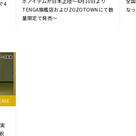
ボアイテムが日本上陸～4月10日より
全国
で4
TENGA旗艦店およびZOZOTOWNにて数
なっ
量限定で発売～
EASE
が実
釈