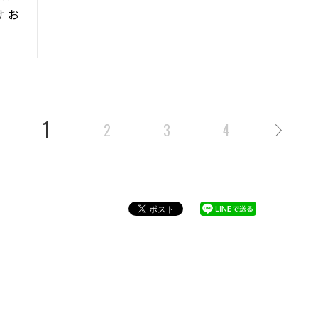
 お
1
2
3
4