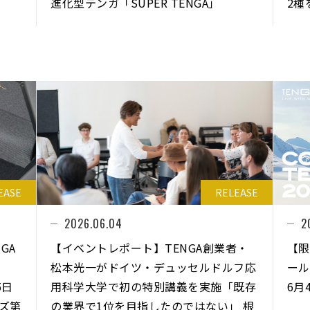
進化型テンガ「SUPER TENGA」
2種
EASE
RELEASE
2026.06.04
2
GA
【イベントレポート】TENGA創業者・
【限
松本光一がドイツ・デュッセルドルフ応
ール
5日
用科学大学で初の特別講義を実施「既存
6月
ズ第
の業界で1位を目指したのではない」 根