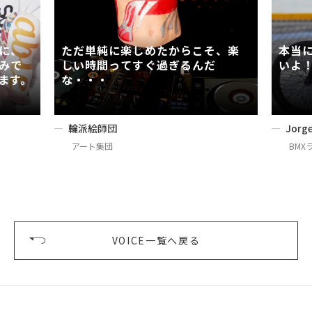
に、
ただ単純に楽しめたからこそ、楽
本当に
みで
しい時間ってすぐ過ぎるんだ
いよ
ます。
な・・・
輪派絵師団
Jorge
アート集団
BMX
VOICE一覧へ戻る