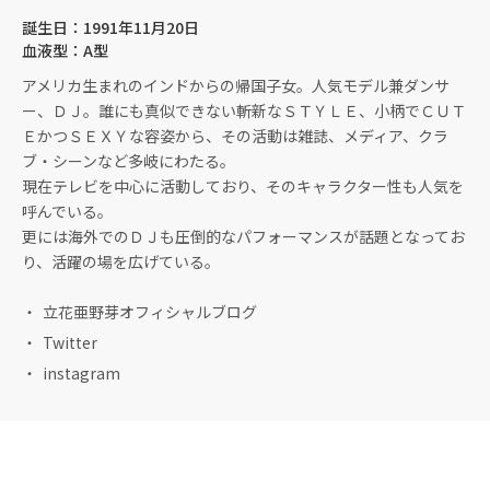
誕生日：1991年11月20日
血液型：A型
アメリカ生まれのインドからの帰国子女。人気モデル兼ダンサ
ー、ＤＪ。誰にも真似できない斬新なＳＴＹＬＥ、小柄でＣＵＴ
ＥかつＳＥＸＹな容姿から、その活動は雑誌、メディア、クラ
ブ・シーンなど多岐にわたる。
現在テレビを中心に活動しており、そのキャラクター性も人気を
呼んでいる。
更には海外でのＤＪも圧倒的なパフォーマンスが話題となってお
り、活躍の場を広げている。
立花亜野芽オフィシャルブログ
Twitter
instagram