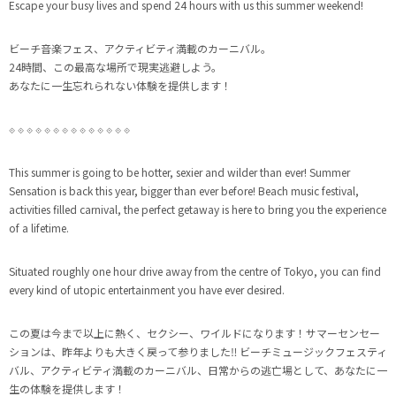
Escape your busy lives and spend 24 hours with us this summer weekend!
ビーチ音楽フェス、アクティビティ満載のカーニバル。
24時間、この最高な場所で現実逃避しよう。
あなたに一生忘れられない体験を提供します！
⟐ ⟐ ⟐ ⟐ ⟐ ⟐ ⟐ ⟐ ⟐ ⟐ ⟐ ⟐ ⟐ ⟐
This summer is going to be hotter, sexier and wilder than ever! Summer
Sensation is back this year, bigger than ever before! Beach music festival,
activities filled carnival, the perfect getaway is here to bring you the experience
of a lifetime.
Situated roughly one hour drive away from the centre of Tokyo, you can find
every kind of utopic entertainment you have ever desired.
この夏は今まで以上に熱く、セクシー、ワイルドになります！サマーセンセー
ションは、昨年よりも大きく戻って参りました‼︎ ビーチミュージックフェスティ
バル、アクティビティ満載のカーニバル、日常からの逃亡場として、あなたに一
生の体験を提供します！