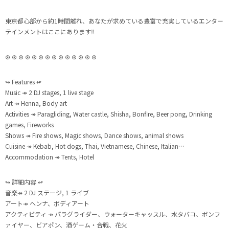
東京都心部から約1時間離れ、あなたが求めている豊富で充実しているエンター
テインメントはここにあります‼︎
⊛ ⊛ ⊛ ⊛ ⊛ ⊛ ⊛ ⊛ ⊛ ⊛ ⊛ ⊛ ⊛ ⊛
↬ Features ↫
Music ↠ 2 DJ stages, 1 live stage
Art ↠ Henna, Body art
Activities ↠ Paragliding, Water castle, Shisha, Bonfire, Beer pong, Drinking
games, Fireworks
Shows ↠ Fire shows, Magic shows, Dance shows, animal shows
Cuisine ↠ Kebab, Hot dogs, Thai, Vietnamese, Chinese, Italian…
Accommodation ↠ Tents, Hotel
↬ 詳細内容 ↫
音楽↠ 2 DJ ステージ, 1 ライブ
アート↠ ヘンナ、ボディアート
アクティビティ ↠ パラグライダー、ウォーターキャッスル、水タバコ、ボンフ
ァイヤー、ビアポン、酒ゲーム・合戦、花火