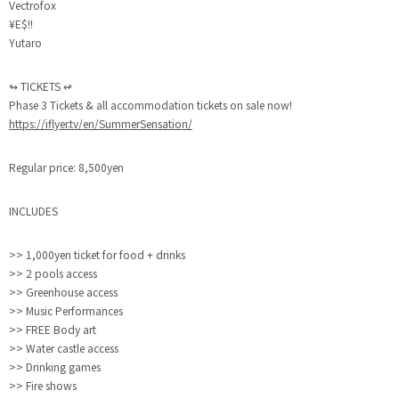
Vectrofox
¥E$!!
Yutaro
↬ TICKETS ↫
Phase 3 Tickets & all accommodation tickets on sale now!
https://iflyer.tv/en/SummerSensation/
Regular price: 8,500yen
INCLUDES
>> 1,000yen ticket for food + drinks
>> 2 pools access
>> Greenhouse access
>> Music Performances
>> FREE Body art
>> Water castle access
>> Drinking games
>> Fire shows