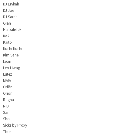
DJ Erykah
DJ Joe
DJ Sarah
G!an
Herbalistek
Ka2
Kaito
Kuchi Kuchi
Kim Sane
Leon
Leo Liwag
Lutez
MAIA
Oriön
Orion
Ragna
RID
Sai
Sho
Sicks by Proxy
Thor