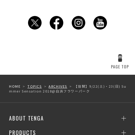
PAGE TOP
HOME
TOPICS
ARCHIVES
【協賛】9/22(土)・23(日) Su
mmer Sensation 2018@白浜フラワーパーク
ABOUT TENGA
PRODUCTS