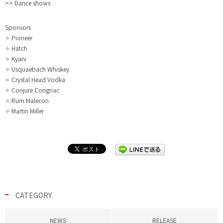
>> Dance shows
Sponsors
✧ Pioneer
✧ Hatch
✧ Kyani
✧ Usquaebach Whiskey
✧ Crystal Head Vodka
✧ Conjure Congnac
✧ Rum Malecon
✧ Martin Miller
CATEGORY
NEWS
RELEASE