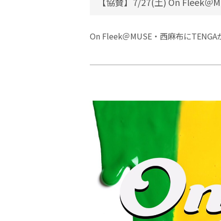
【協賛】7/27(土) On Fleek
On Fleek＠MUSE・西麻布にTEN