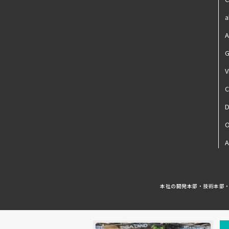
a
A
G
V
D
A
本社の開発本部・技術本部・