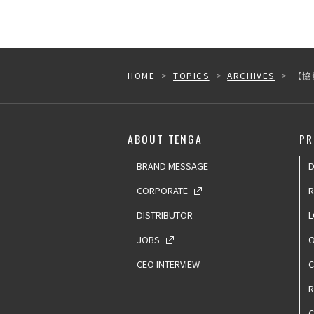
HOME
TOPICS
ARCHIVES
【協賛
ABOUT TENGA
PR
BRAND MESSAGE
D
CORPORATE
R
DISTRIBUTOR
L
JOBS
O
CEO INTERVIEW
C
C