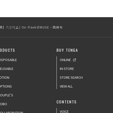
】7/27(土) On Fleek＠MUSE・西麻布
ODUCTS
BUY TENGA
ISPOSABLE
ONLINE
EUSABLE
IN-STORE
OTION
STORE SEARCH
PTIONS
VIEW ALL
OUPLE'S
CONTENTS
ROBO
VOICE
OLLABORATION