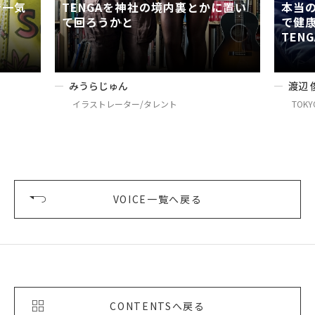
で一気
TENGAを神社の境内裏とかに置い
本当
て回ろうかと
で健
TEN
みうらじゅん
渡辺 
イラストレーター/タレント
TOKYO
VOICE一覧へ戻る
CONTENTSへ戻る