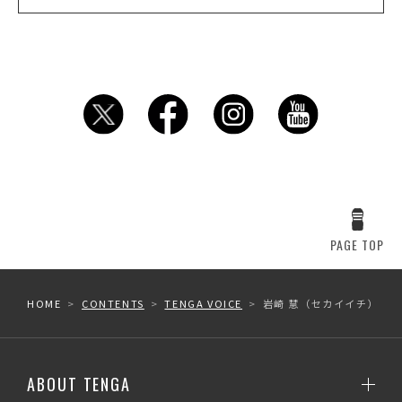
PAGE TOP
HOME
CONTENTS
TENGA VOICE
岩崎 慧（セカイイチ）
ABOUT TENGA