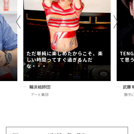
ただ単純に楽しめたからこそ、楽
TEN
しい時間ってすぐ過ぎるんだ
て思
な・・・
輪派絵師団
武藤 
アート集団
勝手